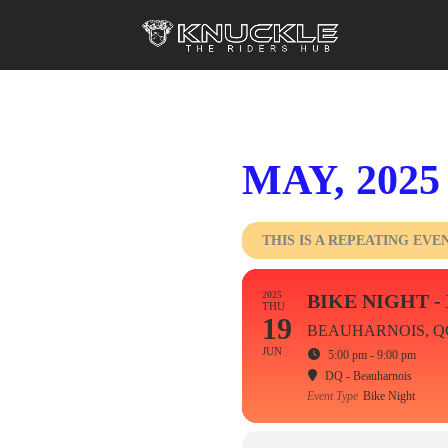
MAY, 2025
THIS IS A REPEATING EVE
2025
BIKE NIGHT 
THU
19
BEAUHARNOIS, Q
JUN
5:00 pm - 9:00 pm
DQ - Beauharnois
Event Type
Bike Night