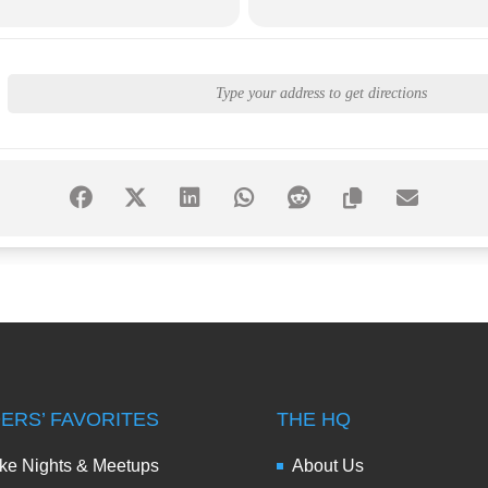
DERS’ FAVORITES
THE HQ
ke Nights & Meetups
About Us