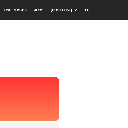
FIND PLACES
JOBS
[POST / LIST]
FR