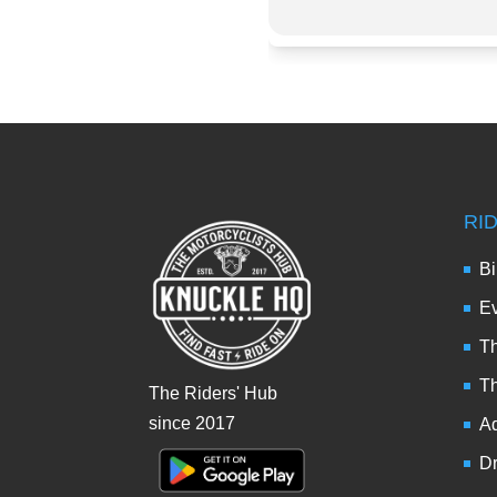
RI
Bi
Ev
Th
T
The Riders' Hub
since 2017
Ad
Dr