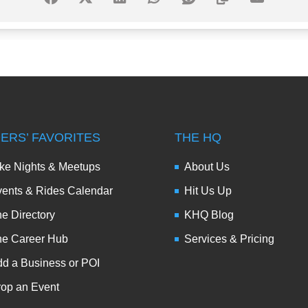
DERS’ FAVORITES
THE HQ
ke Nights & Meetups
About Us
ents & Rides Calendar
Hit Us Up
e Directory
KHQ Blog
he Career Hub
Services & Pricing
d a Business or POI
op an Event