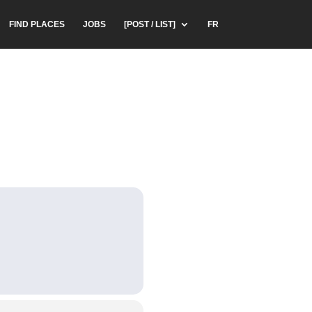
FIND PLACES
JOBS
[POST / LIST]
FR