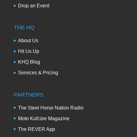
Drop an Event
THE HQ
About Us
Hit Us Up
KHQ Blog
Services & Pricing
PARTNERS
The Steel Horse Nation Radio
Moto Kult:üre Magazine
The REVER App