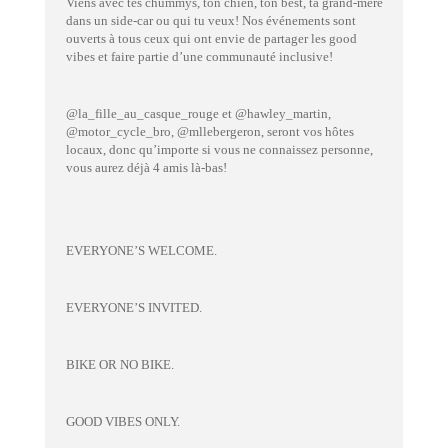
Viens avec tes chummys, ton chien, ton best, ta grand-mère
dans un side-car ou qui tu veux! Nos événements sont
ouverts à tous ceux qui ont envie de partager les good
vibes et faire partie d’une communauté inclusive!
@la_fille_au_casque_rouge et @hawley_martin,
@motor_cycle_bro, @mllebergeron, seront vos hôtes
locaux, donc qu’importe si vous ne connaissez personne,
vous aurez déjà 4 amis là-bas!
EVERYONE’S WELCOME.
EVERYONE’S INVITED.
BIKE OR NO BIKE.
GOOD VIBES ONLY.