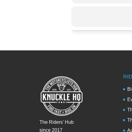
RI
Bi
Ev
Th
T
The Riders' Hub
since 2017
Ad