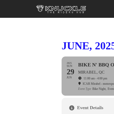
JUNE, 202
2025
BIKE N' BBQ 
SUN
29
MIRABEL, QC
JUN
11:00 am - 4:00 pm
ICAR Mirabel - motorspo
Event Type
Bike Night,
Event
Event Details