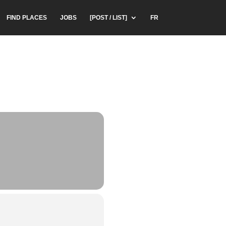
FIND PLACES
JOBS
[POST / LIST]
FR