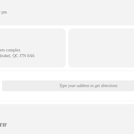
0 pm
rts complex
Mirabel, QC J7N 0A6
TIF