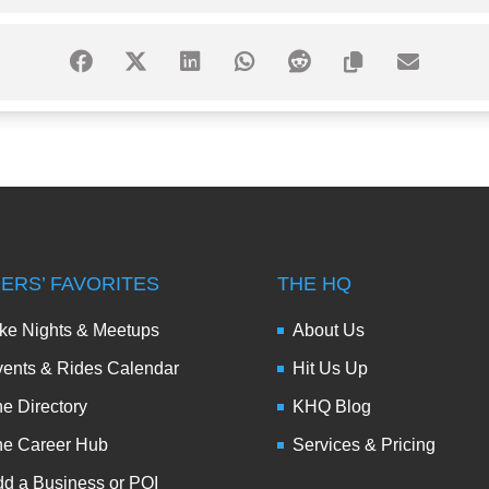
DERS’ FAVORITES
THE HQ
ke Nights & Meetups
About Us
ents & Rides Calendar
Hit Us Up
e Directory
KHQ Blog
he Career Hub
Services & Pricing
d a Business or POI