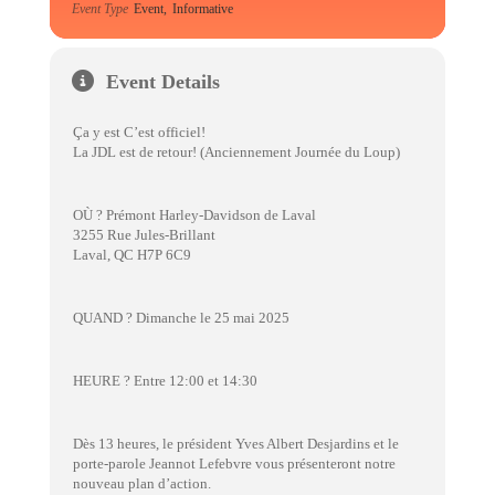
Event Type
Event,
Informative
Event Details
Ça y est C’est officiel!
La JDL est de retour! (Anciennement Journée du Loup)
OÙ ? Prémont Harley-Davidson de Laval
3255 Rue Jules-Brillant
Laval, QC H7P 6C9
QUAND ? Dimanche le 25 mai 2025
HEURE ? Entre 12:00 et 14:30
Dès 13 heures, le président Yves Albert Desjardins et le
porte-parole Jeannot Lefebvre vous présenteront notre
nouveau plan d’action.