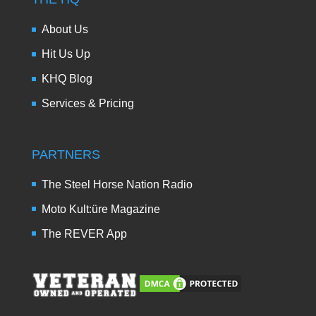
About Us
Hit Us Up
KHQ Blog
Services & Pricing
PARTNERS
The Steel Horse Nation Radio
Moto Kult:üre Magazine
The REVER App