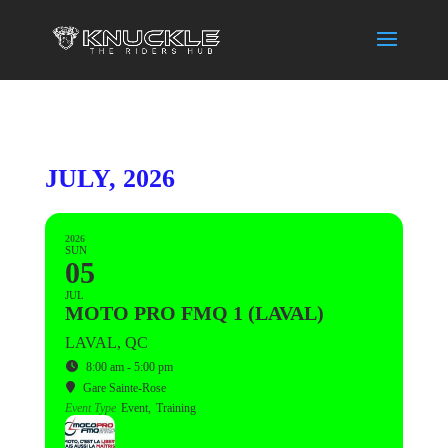
JULY, 2026
2026
SUN
05
JUL
MOTO PRO FMQ 1 (LAVAL)
LAVAL, QC
8:00 am - 5:00 pm
Gare Sainte-Rose
Event Type
Event,
Training