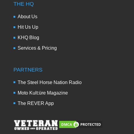
THE HQ
About Us
Hit Us Up
KHQ Blog
Services & Pricing
PARTNERS
The Steel Horse Nation Radio
Moto Kult:üre Magazine
The REVER App