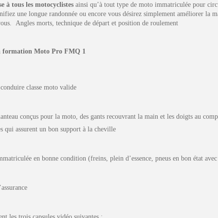
e à tous les motocyclistes
ainsi qu’à tout type de moto immatriculée pour circu
nifiez une longue randonnée ou encore vous désirez simplement améliorer la ma
vous. Angles morts, technique de départ et position de roulement
 la formation Moto Pro FMQ 1
conduire classe moto valide
anteau conçus pour la moto, des gants recouvrant la main et les doigts au comp
s qui assurent un bon support à la cheville
atriculée en bonne condition (freins, plein d’essence, pneus en bon état avec l
’assurance
nt les trois capsules vidéo suivantes :