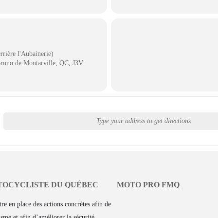
rière l'Aubainerie)
Bruno de Montarville, QC, J3V
TOCYCLISTE DU QUÉBEC
MOTO PRO FMQ
re en place des actions concrètes afin de
me et afin d’améliorer la sécurité