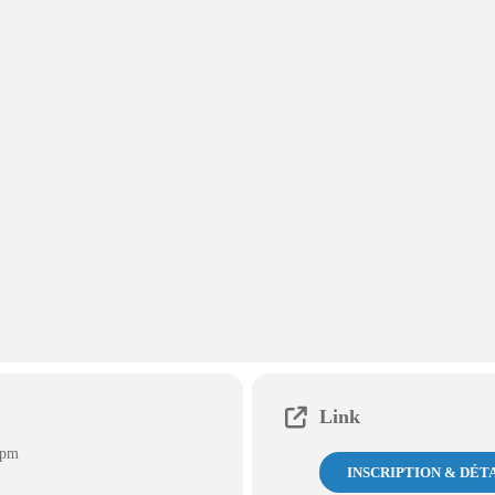
Link
 pm
INSCRIPTION & DÉT