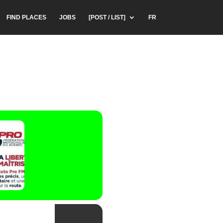
FIND PLACES
JOBS
[POST / LIST]
FR