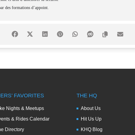
ar des formations d’appoint.
DERS’ FAVORITES
THE HQ
ke Nights & Meetups
About Us
ents & Rides Calendar
Hit Us Up
e Directory
KHQ Blog