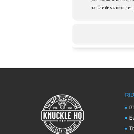
routière de ses membres p
RI
Bi
Ev
Th