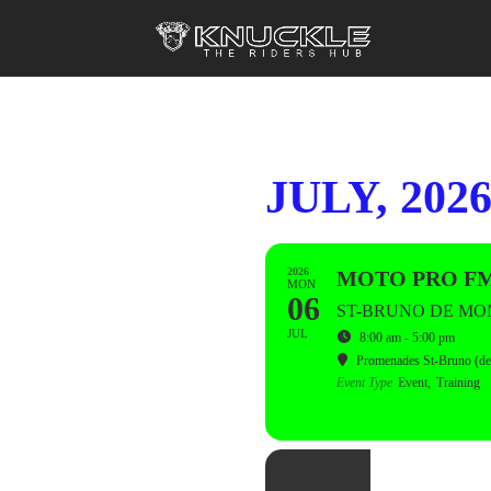
JULY, 202
2026
MOTO PRO FM
MON
06
ST-BRUNO DE MO
JUL
8:00 am - 5:00 pm
Promenades St-Bruno (der
Event Type
Event,
Training