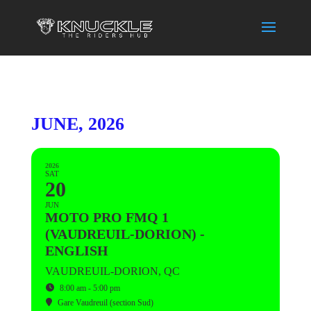
JUNE, 2026
2026
SAT
20
JUN
MOTO PRO FMQ 1
(VAUDREUIL-DORION) -
ENGLISH
VAUDREUIL-DORION, QC
8:00 am - 5:00 pm
Gare Vaudreuil (section Sud)