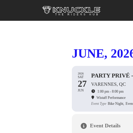
JUNE, 202
2026
PARTY PRIVÉ
SAT
27
VARENNES, QC
JUN
1:00 pm - 8:00 pm
Wistaff Performance
Event Type
Bike Night,
Event
Event Details