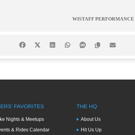
WISTAFF PERFORMANCE
DERS’ FAVORITES
THE HQ
ke Nights & Meetups
About Us
ents & Rides Calendar
Hit Us Up