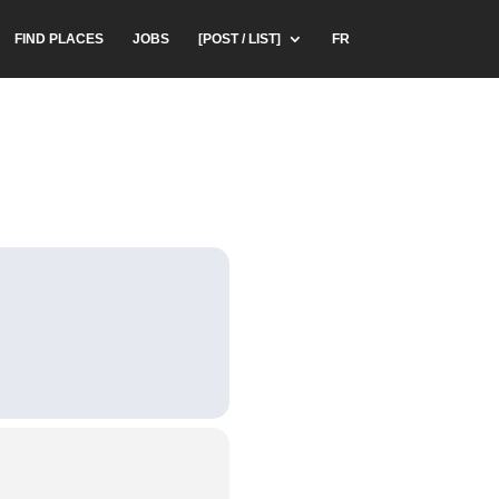
FIND PLACES
JOBS
[POST / LIST]
FR