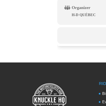
Organizer
H-D QUÉBEC
RI
Bi
Ev