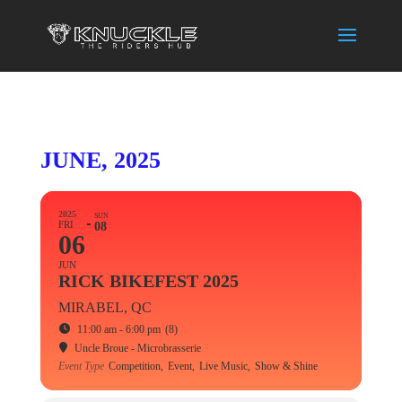
JUNE, 2025
2025
SUN
FRI
08
06
JUN
RICK BIKEFEST 2025
MIRABEL, QC
11:00 am - 6:00 pm
(8)
Uncle Broue - Microbrasserie
Event Type
Competition,
Event,
Live Music,
Show & Shine