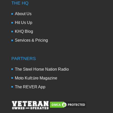
THE HQ
About Us
Hit Us Up
KHQ Blog
Services & Pricing
PARTNERS
The Steel Horse Nation Radio
Moto Kult:üre Magazine
The REVER App