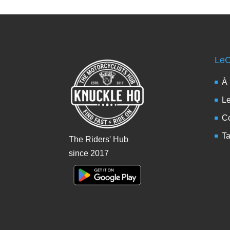
LeC
À
L
Co
Ta
The Riders' Hub
since 2017