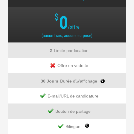
$
0
/offre
(aucun frais, aucune surprise)
2
Limite par location
Offre en vedette
30 Jours
Durée d\\\'affichage
E-mail/URL de candidature
Bouton de partage
Bilingue