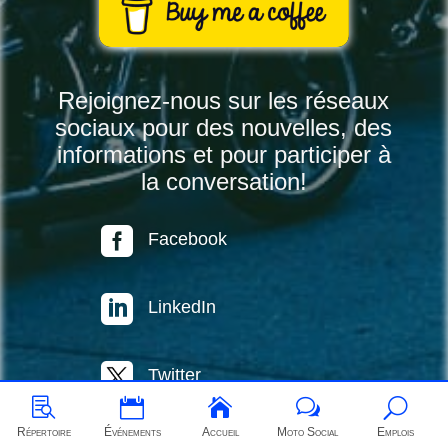
Rejoignez-nous sur les réseaux
sociaux pour des nouvelles, des
informations et pour participer à
la conversation!

Facebook

LinkedIn
Twitter



w
U
Répertoire
Événements
Accueil
Moto Social
Emplois

Instagram