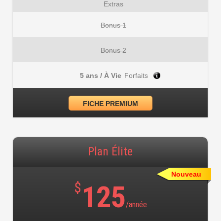
Extras
Bonus 1
Bonus 2
5 ans / À Vie
Forfaits
FICHE PREMIUM
Plan Élite
Nouveau
$
125
/année