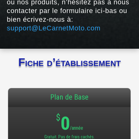
ou nos produits, n’hésitez pas à nous
contacter par le formulaire ici-bas ou
bien écrivez-nous à:
support@LeCarnetMoto.com
Fiche d’établissement
Plan de Base
$
0
/année
Gratuit. Pas de frais cachés.