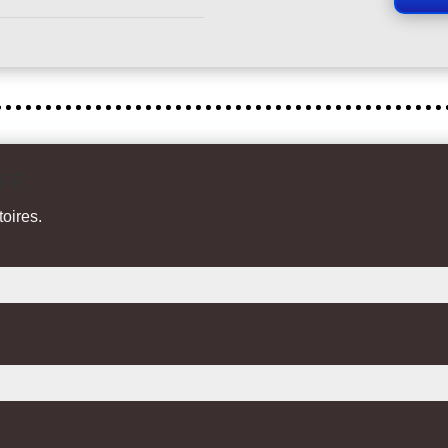
 FR
oires.