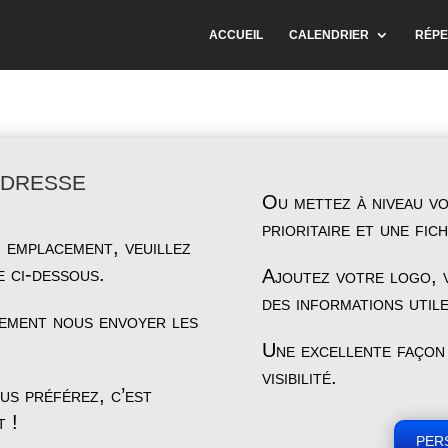
ACCUEIL
CALENDRIER
RÉPE
adresse
Ou mettez à niveau vo
prioritaire et une fic
 emplacement, veuillez
e ci-dessous.
Ajoutez votre logo, v
des informations utile
lement nous envoyer les
Une excellente façon
visibilité.
us préférez, c’est
t !
per