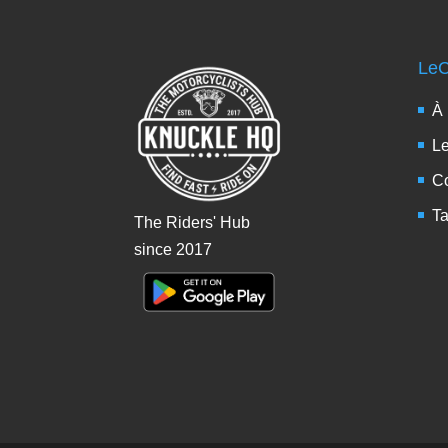
LeC
À
L
Co
Ta
The Riders' Hub
since 2017