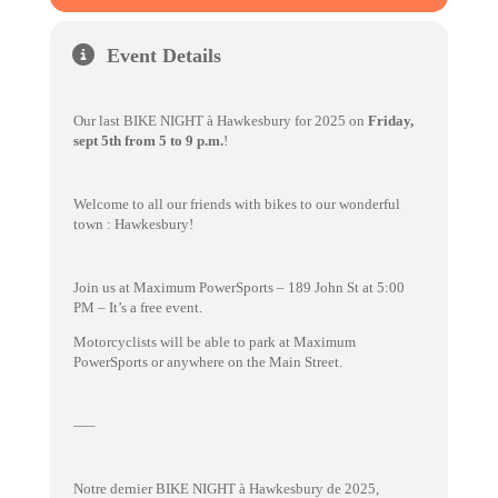
Event Details
Our last BIKE NIGHT à Hawkesbury for 2025 on
Friday,
sept 5th from 5 to 9 p.m.
!
Welcome to all our friends with bikes to our wonderful
town : Hawkesbury!
Join us at Maximum PowerSports – 189 John St at 5:00
PM – It’s a free event.
Motorcyclists will be able to park at Maximum
PowerSports or anywhere on the Main Street.
—–
Notre dernier BIKE NIGHT à Hawkesbury de 2025,