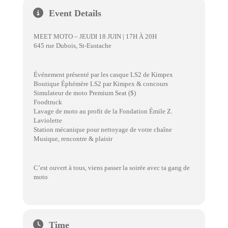
Event Details
MEET MOTO – JEUDI 18 JUIN | 17H À 20H
645 rue Dubois, St-Eustache
Événement présenté par les casque LS2 de Kimpex
Boutique Éphémère LS2 par Kimpex & concours
Simulateur de moto Premium Seat ($)
Foodtruck
Lavage de moto au profit de la Fondation Émile Z.
Laviolette
Station mécanique pour nettoyage de votre chaîne
Musique, rencontre & plaisir
C’est ouvert à tous, viens passer la soirée avec ta gang de
moto
Time