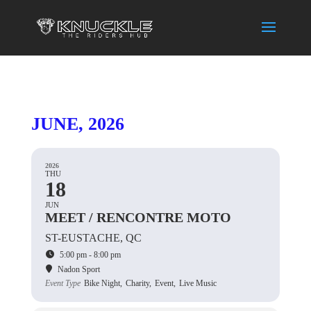
JUNE, 2026
2026
THU
18
JUN
MEET / RENCONTRE MOTO
ST-EUSTACHE, QC
5:00 pm - 8:00 pm
Nadon Sport
Event Type
Bike Night,
Charity,
Event,
Live Music