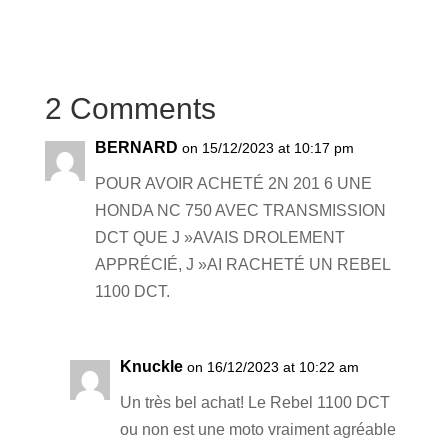
o
m
a
e
n
e
h
p
ail
c
ss
k
ss
ar
y
e
e
e
a
e
2 Comments
Li
b
n
dI
g
n
o
g
n
e
BERNARD
on 15/12/2023 at 10:17 pm
k
o
er
POUR AVOIR ACHETÉ 2N 201 6 UNE
k
HONDA NC 750 AVEC TRANSMISSION
DCT QUE J »AVAIS DROLEMENT
APPRÉCIÉ, J »AI RACHETÉ UN REBEL
1100 DCT.
Knuckle
on 16/12/2023 at 10:22 am
Un très bel achat! Le Rebel 1100 DCT
ou non est une moto vraiment agréable