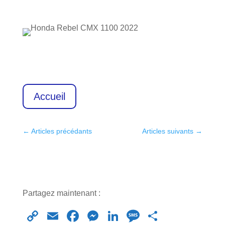
Accueil
←
Articles précédants
Articles suivants
→
Partagez maintenant :
C
E
F
M
Li
M
S