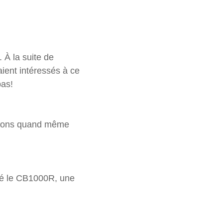
 À la suite de
ient intéressés à ce
pas!
 avons quand même
sé le CB1000R, une