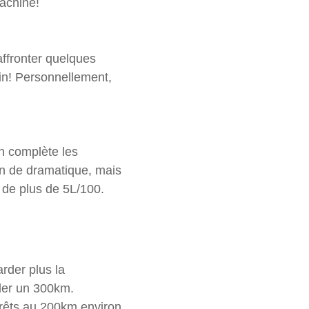
achine!
affronter quelques
fin! Personnellement,
n complète les
en de dramatique, mais
de plus de 5L/100.
rder plus la
ler un 300km.
rrêts au 200km environ