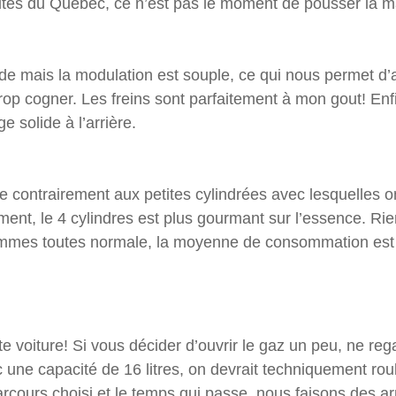
outes du Québec, ce n’est pas le moment de pousser la m
ide mais la modulation est souple, ce qui nous permet d’
trop cogner. Les freins sont parfaitement à mon gout! En
e solide à l’arrière.
e contrairement aux petites cylindrées avec lesquelles o
ment, le 4 cylindres est plus gourmant sur l’essence. Ri
mmes toutes normale, la moyenne de consommation est 
 voiture! Si vous décider d’ouvrir le gaz un peu, ne rega
ne capacité de 16 litres, on devrait techniquement rou
rcours choisi et le temps qui passe, nous faisons des a