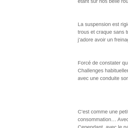
étant sur nos belle r
La suspension est rig
trous et craque sans 
j’adore avoir un freinag
Forcé de constater qu
Challenges habituelle
avec une conduite so
C’est comme une petite
consommation… Avec u
Cependant, avec le pa